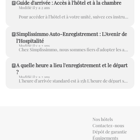
Guide d'arrivée : Accès à l'hôtel et à la chambre
Modifié il y a 2 ans
Pour accéder à l'hôtel et à votre unité, suivez ces instructions simples : Commencez par compléter votre enregistrement, ce qui inclut la fourniture d...
Simplissimmo Auto-Enregistrement : L'Avenir de
l'Hospitalité
Modifié il y a 2 ans
Chez Simplissimmo, nous sommes fiers d'adopter les avancées technologiques du 21e siècle pour offrir à nos clients une expérience inégalée à la pointe...
À quelle heure a lieu l'enregistrement et le départ
?
Modifié il y a 2 ans
L'heure d'arrivée standard est à 15h L'heure de départ standard est à 11h ▶ Comment puis-je demander une arrivée anticipée ? Comment puis-je demand...
Nos hôtels
Contactez-nous
Dépôt de garantie
Équipements