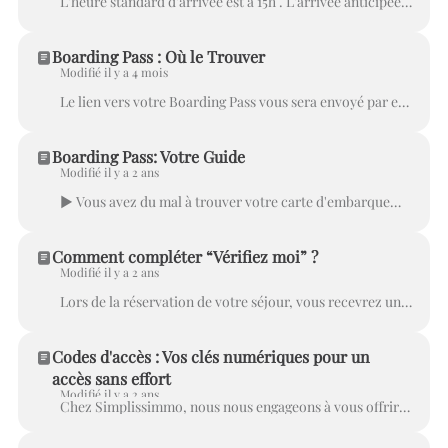
L'heure standard d'arrivée est à 15h . L'arrivée anticipée est généralement possible à partir de 13h au plus tôt, sous réserve de disponibilité. L'...
Boarding Pass : Où le Trouver
Modifié il y a 4 mois
Le lien vers votre Boarding Pass vous sera envoyé par e-mail et SMS, ainsi que via la plateforme en ligne par laquelle vous avez effectué votre réserv...
Boarding Pass: Votre Guide
Modifié il y a 2 ans
▶ Vous avez du mal à trouver votre carte d'embarquement ? Jetez un coup d'œil ici. Bienvenue chez Simplissimmo ! Votre Boarding Pass est votre compag...
Comment compléter “Vérifiez moi” ?
Modifié il y a 2 ans
Lors de la réservation de votre séjour, vous recevrez un e-mail de confirmation contenant le lien vers votre Boarding Pass. Nous vous suggérons de com...
Codes d'accès : Vos clés numériques pour un
accès sans effort
Modifié il y a 2 ans
Chez Simplissimmo, nous nous engageons à vous offrir une expérience conviviale et innovante. Dans le cadre de notre approche numérique, nous avons int...